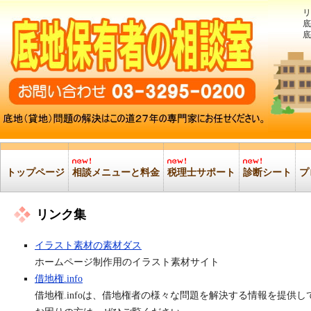
リ
底
底
トップページ
相談メニューと料金
税理士サポート
診断シート
プ
リンク集
イラスト素材の素材ダス
ホームページ制作用のイラスト素材サイト
借地権.info
借地権.infoは、借地権者の様々な問題を解決する情報を提供